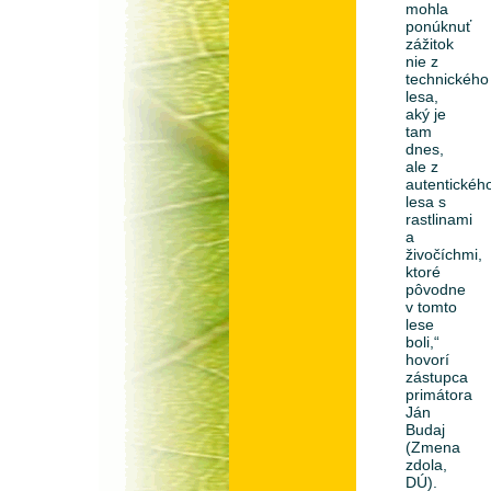
mohla
ponúknuť
zážitok
nie z
technického
lesa,
aký je
tam
dnes,
ale z
autentickéh
lesa s
rastlinami
a
živočíchmi,
ktoré
pôvodne
v tomto
lese
boli,“
hovorí
zástupca
primátora
Ján
Budaj
(Zmena
zdola,
DÚ).