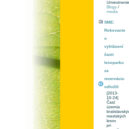
Umiestneni
Blogy
/
media
SME:
Rokovanie
o
vyhlásení
časti
lesoparku
za
rezerváciu
odložili
[2013-
10-24]
Časť
územia
bratislavský
mestských
lesov
pri