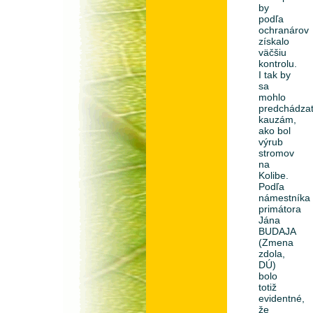
by
podľa
ochranárov
získalo
väčšiu
kontrolu.
I tak by
sa
mohlo
predchádza
kauzám,
ako bol
výrub
stromov
na
Kolibe.
Podľa
námestníka
primátora
Jána
BUDAJA
(Zmena
zdola,
DÚ)
bolo
totiž
evidentné,
že