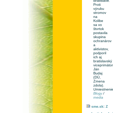
Bratislave.
Proti
výrubu
stromov
na
Kolibe
sa vo
štvrtok
postavila
skupina
ochranárov
a
aktivistov,
podporil
ich aj
bratislavský
viceprimáto
Ján
Budaj
(DÚ,
Zmena
zdola).
Umiestneni
Blogy
/
media
sme.sk: Z