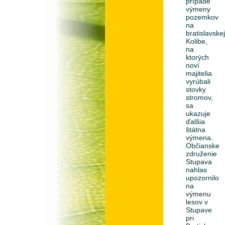
prípade
výmeny
pozemkov
na
bratislavske
Kolibe,
na
ktorých
noví
majitelia
vyrúbali
stovky
stromov,
sa
ukazuje
ďalšia
štátna
výmena.
Občianske
združenie
Stupava
nahlas
upozornilo
na
výmenu
lesov v
Stupave
pri