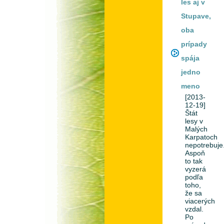
les aj v
Stupave,
oba
prípady
spája
jedno
meno
[2013-
12-19]
Štát
lesy v
Malých
Karpatoch
nepotrebuje
Aspoň
to tak
vyzerá
podľa
toho,
že sa
viacerých
vzdal.
Po