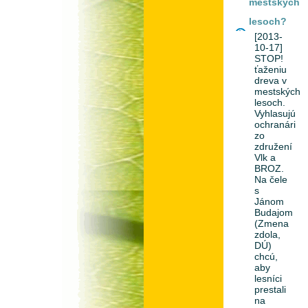
mestských
lesoch?
[2013-
10-17]
STOP!
ťaženiu
dreva v
mestských
lesoch.
Vyhlasujú
ochranári
zo
združení
Vlk a
BROZ.
Na čele
s
Jánom
Budajom
(Zmena
zdola,
DÚ)
chcú,
aby
lesníci
prestali
na