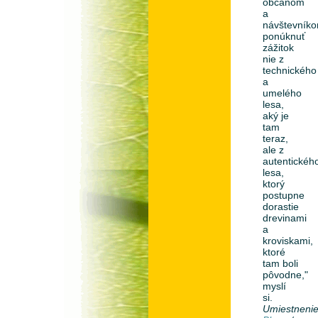
občanom
a
návštevník
ponúknuť
zážitok
nie z
technického
a
umelého
lesa,
aký je
tam
teraz,
ale z
autentickéh
lesa,
ktorý
postupne
dorastie
drevinami
a
kroviskami,
ktoré
tam boli
pôvodne,"
myslí
si.
Umiestneni