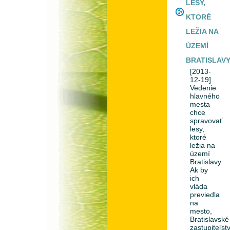
LESY,
KTORÉ
LEŽIA NA
ÚZEMÍ
BRATISLAV
[2013-
12-19]
Vedenie
hlavného
mesta
chce
spravovať
lesy,
ktoré
ležia na
území
Bratislavy.
Ak by
ich
vláda
previedla
na
mesto,
Bratislavské
zastupiteľst