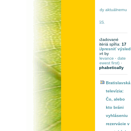
vždy aktuálnemu
RSS.
požadované
kritériá spĺňa:
17
Upresniť výsled
Sort by
relevance
·
date
(newest first)
·
alphabetically
Bratislavská
televízia:
Čo, alebo
kto bráni
vyhláseniu
rezervácie v