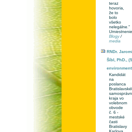
teraz
hovoria,
že to
bolo
všetko
nelegálne."
Umiestneni
Blogy
/
media
RNDr. Jaromí
Šíbl, PhD., (
environment
Kandidát
na
poslanca
Bratislavsk
samospráv
kraja vo
volebnom
obvode
č. 6 -
mestské
časti
Bratislavy
Karlova