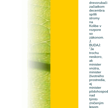
drevorubači
začiatkom
decembra
spílili
stromy
na
Kolibe v
rozpore
so
zákonom.
J.
BUDAJ:
"Je
trochu
neskoro,
ak
minister
vnútra,
minister
životného
prostredia,
aj
minister
pôdohospod
nad
týmto
zničeným
lesom