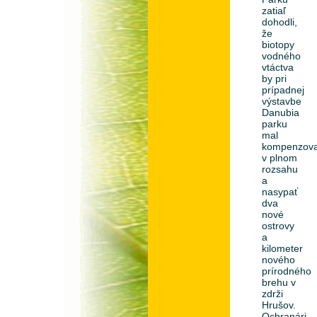
zatiaľ
dohodli,
že
biotopy
vodného
vtáctva
by pri
prípadnej
výstavbe
Danubia
parku
mal
kompenzov
v plnom
rozsahu
a
nasypať
dva
nové
ostrovy
a
kilometer
nového
prírodného
brehu v
zdrži
Hrušov.
Ochranári