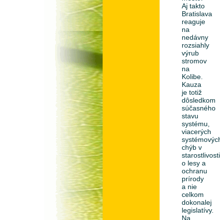
Aj takto
Bratislava
reaguje
na
nedávny
rozsiahly
výrub
stromov
na
Kolibe.
Kauza
je totiž
dôsledkom
súčasného
stavu
systému,
viacerých
systémovýc
chýb v
starostlivost
o lesy a
ochranu
prírody
a nie
celkom
dokonalej
legislatívy.
Na