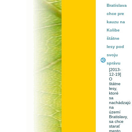
Bratislava
chce pre
kauzu na
Kolibe
štátne
lesy pod
svoju
správu
[2013-
12-19]
O
štátne
lesy,
ktoré
sa
nachádzajú
na
území
Bratislavy,
sa chce
starať
mesto.