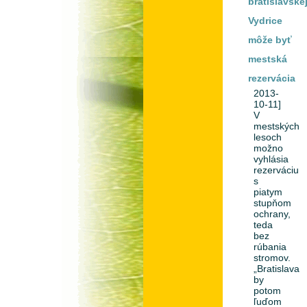
bratislavske
Vydrice
môže byť
mestská
rezervácia
2013-
10-11]
V
mestských
lesoch
možno
vyhlásia
rezerváciu
s
piatym
stupňom
ochrany,
teda
bez
rúbania
stromov.
„Bratislava
by
potom
ľuďom