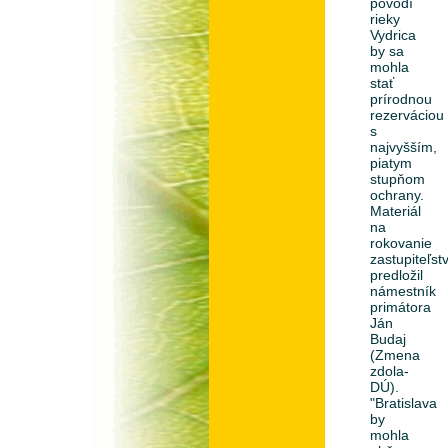
povodí
rieky
Vydrica
by sa
mohla
stať
prírodnou
rezerváciou
s
najvyšším,
piatym
stupňom
ochrany.
Materiál
na
rokovanie
zastupiteľst
predložil
námestník
primátora
Ján
Budaj
(Zmena
zdola-
DÚ).
"Bratislava
by
mohla