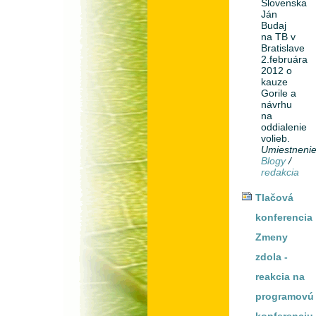
Slovenska
Ján
Budaj
na TB v
Bratislave
2.februára
2012 o
kauze
Gorile a
návrhu
na
oddialenie
volieb.
Umiestneni
Blogy
/
redakcia
Tlačová
konferencia
Zmeny
zdola -
reakcia na
programovú
konferenciu