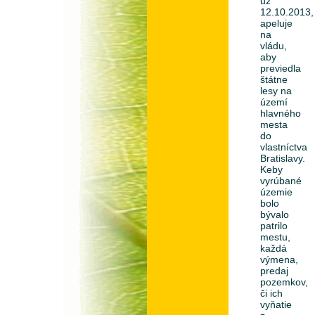
už
12.10.2013,
apeluje
na
vládu,
aby
previedla
štátne
lesy na
území
hlavného
mesta
do
vlastníctva
Bratislavy.
Keby
vyrúbané
územie
bolo
bývalo
patrilo
mestu,
každá
výmena,
predaj
pozemkov,
či ich
vyňatie