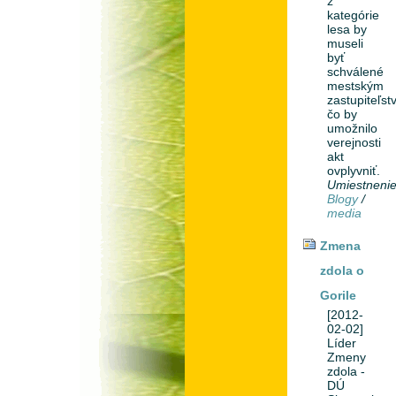
z
kategórie
lesa by
museli
byť
schválené
mestským
zastupiteľst
čo by
umožnilo
verejnosti
akt
ovplyvniť.
Umiestneni
Blogy
/
media
Zmena
zdola o
Gorile
[2012-
02-02]
Líder
Zmeny
zdola -
DÚ