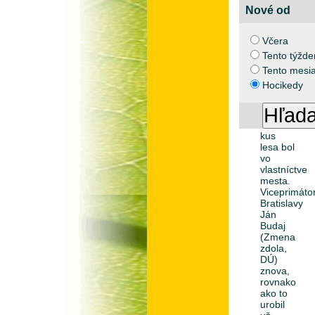
Nedávny
Nové od
rozsiahly
výrub
stoviek
Včera
stromov
Tento týžde
na
bratislavske
Tento mesi
Kolibe
Hocikedy
by sa
nestal,
keby
tento
kus
lesa bol
vo
vlastníctve
mesta.
Viceprimáto
Bratislavy
Ján
Budaj
(Zmena
zdola,
DÚ)
znova,
rovnako
ako to
urobil