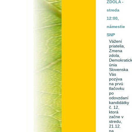
ZDOLA -
streda
12:00,
námestie
SNP
Vážení
priatelia,
Zmena
zdola,
Demokratic
únia
Slovenska
Vás
pozýva
na prvú
tlačovku
po
odovzdaní
kandidátky
č. 12,
ktorá
začne v
stredu,
21.12.
na