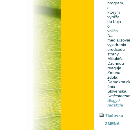
program,
s
ktorým
vyráža
do boja
o
voliča.
Na
medializova
vyjadrenia
predsedu
strany
Mikuláša
Dzurindu
reaguje
Zmena
zdola,
Demokratic
únia
Slovenska.
Umiestneni
Blogy
/
redakcia
Tlačovka
ZMENA