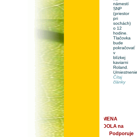
námestí
SNP
(priestor
pri
sochách)
o 12
hodine.
Tlačovka
bude
pokračovať
v
blízkej
kaviarni
Roland.
Umiestneni
Čítaj
články
ZMENA
ZDOLA na
Podporuje