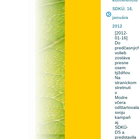
SDKÚ. 16.
januára
2012
[2012-
01-16]
Do
predčasnýc
volieb
zostáva
presne
osem
týždňov.
Na
straníckom
stretnutí
v
Modre
včera
odštartoval
svoju
kampaň
aj
SDKÚ-
DS a
predstavila