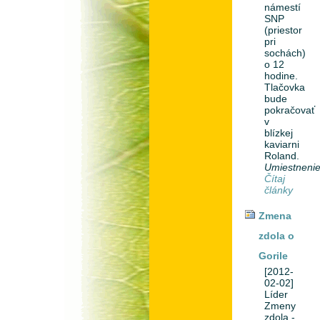
námestí
SNP
(priestor
pri
sochách)
o 12
hodine.
Tlačovka
bude
pokračovať
v
blízkej
kaviarni
Roland.
Umiestneni
Čítaj
články
Zmena
zdola o
Gorile
[2012-
02-02]
Líder
Zmeny
zdola -