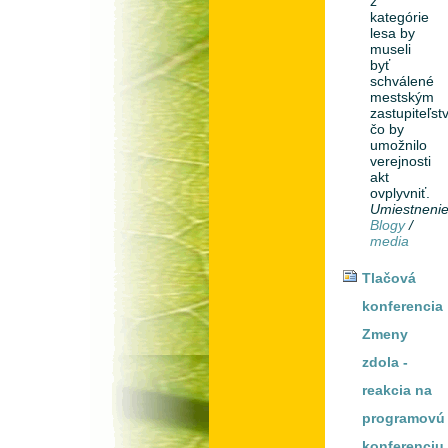
z
kategórie
lesa by
museli
byť
schválené
mestským
zastupiteľst
čo by
umožnilo
verejnosti
akt
ovplyvniť.
Umiestneni
Blogy
/
media
Tlačová
konferencia
Zmeny
zdola -
reakcia na
programovú
konferenciu