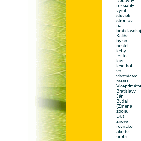
Nedávny
rozsiahly
výrub
stoviek
stromov
na
bratislavske
Kolibe
by sa
nestal,
keby
tento
kus
lesa bol
vo
vlastníctve
mesta.
Viceprimáto
Bratislavy
Ján
Budaj
(Zmena
zdola,
DÚ)
znova,
rovnako
ako to
urobil