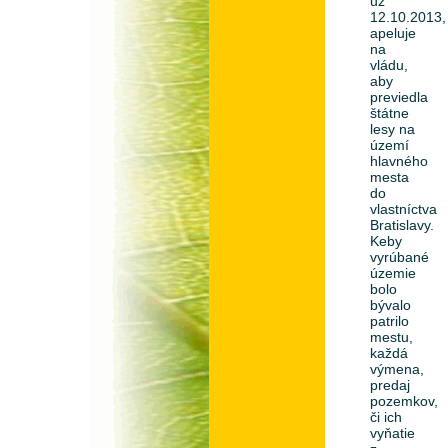
už
12.10.2013,
apeluje
na
vládu,
aby
previedla
štátne
lesy na
území
hlavného
mesta
do
vlastníctva
Bratislavy.
Keby
vyrúbané
územie
bolo
bývalo
patrilo
mestu,
každá
výmena,
predaj
pozemkov,
či ich
vyňatie