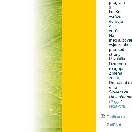
program,
s
ktorým
vyráža
do boja
o
voliča.
Na
medializova
vyjadrenia
predsedu
strany
Mikuláša
Dzurindu
reaguje
Zmena
zdola,
Demokratic
únia
Slovenska.
Umiestneni
Blogy
/
redakcia
Tlačovka
ZMENA