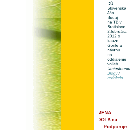
DÚ
Slovenska
Ján
Budaj
na TB v
Bratislave
2.februára
2012 o
kauze
Gorile a
návrhu
na
oddialenie
volieb.
Umiestneni
Blogy
/
redakcia
ZMENA
ZDOLA na
Podporuje