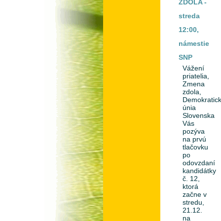
ZDOLA -
streda
12:00,
námestie
SNP
Vážení
priatelia,
Zmena
zdola,
Demokratic
únia
Slovenska
Vás
pozýva
na prvú
tlačovku
po
odovzdaní
kandidátky
č. 12,
ktorá
začne v
stredu,
21.12.
na