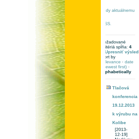
vždy aktuálnemu
RSS.
požadované
kritériá spĺňa:
4
Upresniť výsled
Sort by
relevance
·
date
(newest first)
·
alphabetically
Tlačová
konferencia
19.12.2013
k výrubu na
Kolibe
[2013-
12-19]