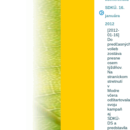
SDKÚ. 16.
januára
2012
[2012-
01-16]
Do
predčasnýc
volieb
zostáva
presne
osem
týždňov.
Na
straníckom
stretnutí
v
Modre
včera
odštartoval
svoju
kampaň
aj
SDKÚ-
DS a
predstavila