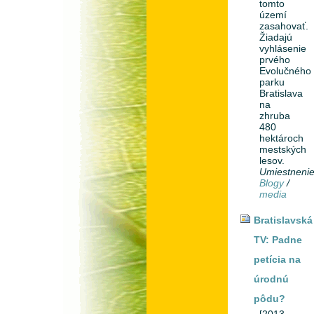
tomto
území
zasahovať.
Žiadajú
vyhlásenie
prvého
Evolučného
parku
Bratislava
na
zhruba
480
hektároch
mestských
lesov.
Umiestneni
Blogy
/
media
Bratislavská
TV: Padne
petícia na
úrodnú
pôdu?
[2013-