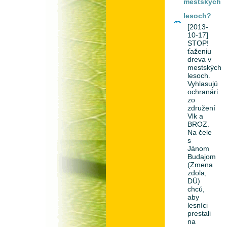
mestských
lesoch?
[2013-
10-17]
STOP!
ťaženiu
dreva v
mestských
lesoch.
Vyhlasujú
ochranári
zo
združení
Vlk a
BROZ.
Na čele
s
Jánom
Budajom
(Zmena
zdola,
DÚ)
chcú,
aby
lesníci
prestali
na