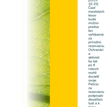
10-15]
Časť
mestských
lesov
bude
možno
predsa
len
vyhlásená
za
prírodnú
rezerváciu.
Ochranári
a
aktivisti
by tak
po 8
rokoch
mohli
docieliť
svoje.
Petíciu
za
rezerváciu
podpísalo
desaťtisíc
ľudí a k
téme