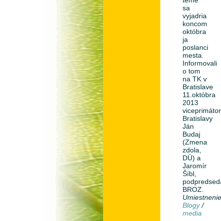
sa
vyjadria
koncom
októbra
ja
poslanci
mesta.
Informovali
o tom
na TK v
Bratislave
11.októbra
2013
viceprimáto
Bratislavy
Ján
Budaj
(Zmena
zdola,
DÚ) a
Jaromír
Šíbl,
podpredsed
BROZ.
Umiestneni
Blogy
/
media