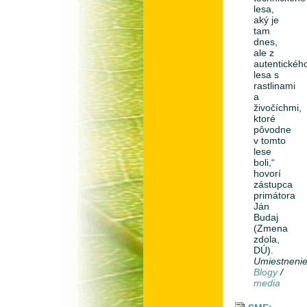
lesa,
aký je
tam
dnes,
ale z
autentickéh
lesa s
rastlinami
a
živočíchmi,
ktoré
pôvodne
v tomto
lese
boli,“
hovorí
zástupca
primátora
Ján
Budaj
(Zmena
zdola,
DÚ).
Umiestneni
Blogy
/
media