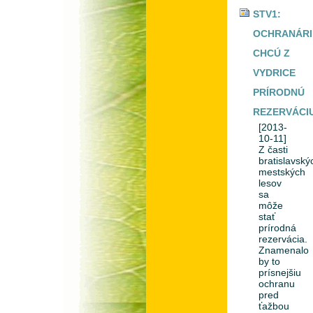
STV1:
OCHRANÁRI
CHCÚ Z
VYDRICE
PRÍRODNÚ
REZERVÁCI
[2013-
10-11]
Z časti
bratislavský
mestských
lesov
sa
môže
stať
prírodná
rezervácia.
Znamenalo
by to
prísnejšiu
ochranu
pred
ťažbou