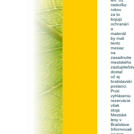
les. Už
niekoľko
rokov
za to
bojujú
ochranári
a
materiál
by mali
tento
mesiac
na
zasadnutie
mestského
zastupiteľst
dostať
už aj
bratislavskí
poslanci.
Proti
vyhláseniu
rezervácie
však
stoja
Mestské
lesy v
Bratislave.
Informovali