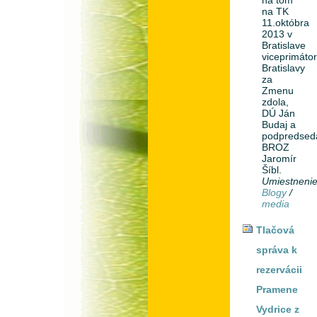
na tom
na TK
11.októbra
2013 v
Bratislave
viceprimáto
Bratislavy
za
Zmenu
zdola,
DÚ Ján
Budaj a
podpredsed
BROZ
Jaromír
Šíbl.
Umiestneni
Blogy
/
media
Tlačová
správa k
rezervácii
Pramene
Vydrice z