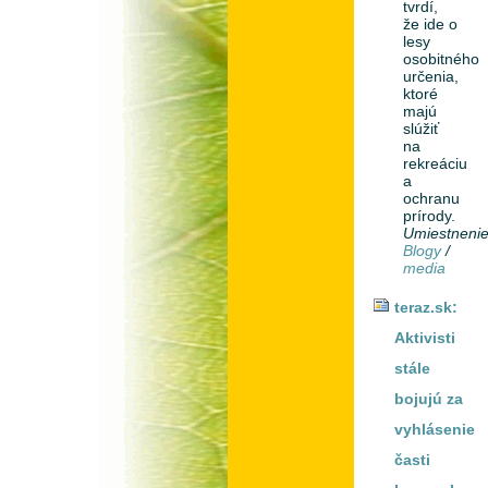
tvrdí,
že ide o
lesy
osobitného
určenia,
ktoré
majú
slúžiť
na
rekreáciu
a
ochranu
prírody.
Umiestneni
Blogy
/
media
teraz.sk:
Aktivisti
stále
bojujú za
vyhlásenie
časti