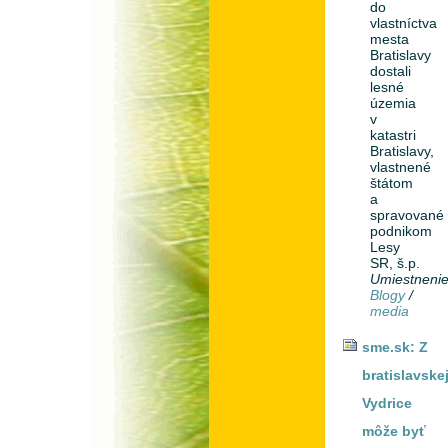
do
vlastníctva
mesta
Bratislavy
dostali
lesné
územia
v
katastri
Bratislavy,
vlastnené
štátom
a
spravované
podnikom
Lesy
SR, š.p.
Umiestneni
Blogy
/
media
sme.sk: Z
bratislavske
Vydrice
môže byť