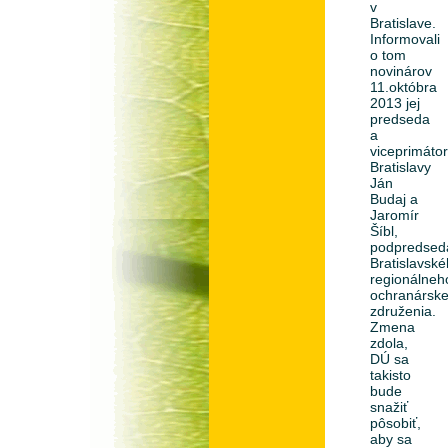
v
Bratislave.
Informovali
o tom
novinárov
11.októbra
2013 jej
predseda
a
viceprimáto
Bratislavy
Ján
Budaj a
Jaromír
Šíbl,
podpredsed
Bratislavsk
regionálneh
ochranársk
združenia.
Zmena
zdola,
DÚ sa
takisto
bude
snažiť
pôsobiť,
aby sa