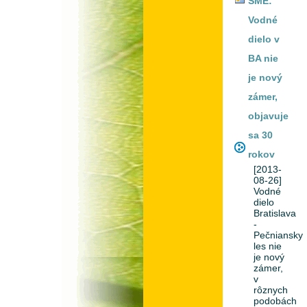
SME:
Vodné
dielo v
BA nie
je nový
zámer,
objavuje
sa 30
rokov
[2013-
08-26]
Vodné
dielo
Bratislava
-
Pečniansky
les nie
je nový
zámer,
v
rôznych
podobách