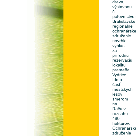
dreva,
výstavbou
či
poľovníctvo
Bratislavské
regionálne
ochranársk
združenie
navrhlo
vyhlásiť
za
prírodnú
rezerváciu
lokalitu
prameňa
Vydrice.
Ide o
časť
mestských
lesov
smerom
na
Raču v
rozsahu
480
hektárov.
Ochranársk
združenie