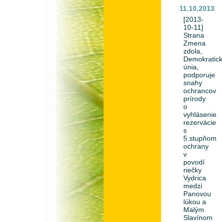
11.10.2013
[2013-
10-11]
Strana
Zmena
zdola,
Demokratic
únia,
podporuje
snahy
ochrancov
prírody
o
vyhlásenie
rezervácie
s
5.stupňom
ochrany
v
povodí
riečky
Vydrica
medzi
Panovou
lúkou a
Malým
Slavínom