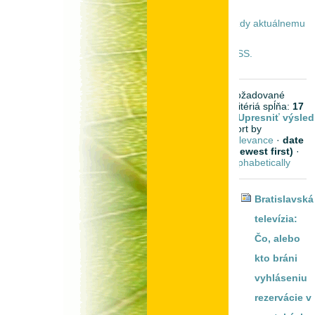
vždy aktuálnemu
RSS.
požadované
kritériá spĺňa:
17
Upresniť výsled
Sort by
relevance
·
date
(newest first)
·
alphabetically
Bratislavská
televízia:
Čo, alebo
kto bráni
vyhláseniu
rezervácie v