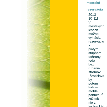
mestská
rezervácia
2013-
10-11]
V
mestských
lesoch
možno
vyhlásia
rezerváciu
s
piatym
stupňom
ochrany,
teda
bez
rúbania
stromov.
„Bratislava
by
potom
ľuďom
mohla
ponúknuť
zážitok
nie z
technického