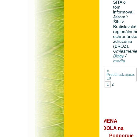
SITA o
tom
informoval
Jaromír
Šíbl z
Bratislavsk
regionálneh
ochranársk
združenia
(BROZ).
Umiestneni
Blogy
/
media
«
Predchádzajúce:
10
1
2
ZMENA
ZDOLA na
Podporuje