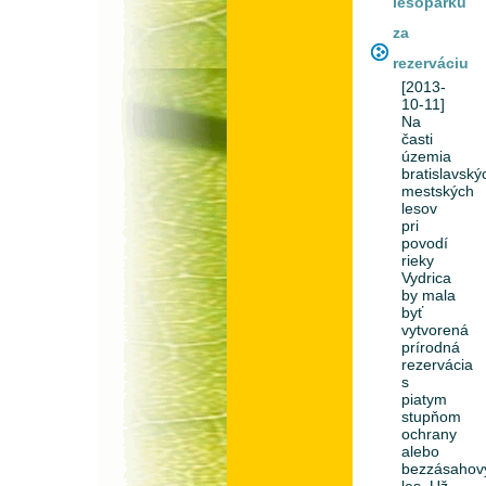
lesoparku
za
rezerváciu
[2013-
10-11]
Na
časti
územia
bratislavský
mestských
lesov
pri
povodí
rieky
Vydrica
by mala
byť
vytvorená
prírodná
rezervácia
s
piatym
stupňom
ochrany
alebo
bezzásahov