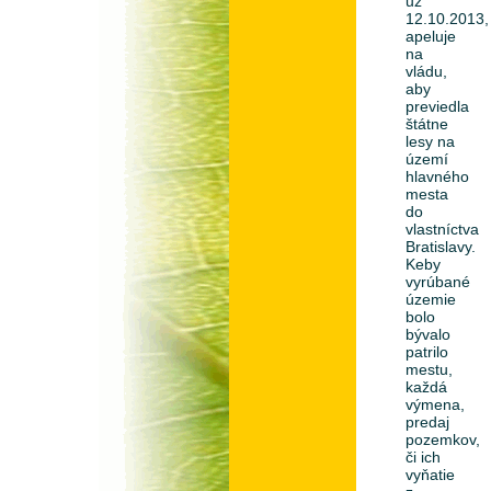
už
12.10.2013,
apeluje
na
vládu,
aby
previedla
štátne
lesy na
území
hlavného
mesta
do
vlastníctva
Bratislavy.
Keby
vyrúbané
územie
bolo
bývalo
patrilo
mestu,
každá
výmena,
predaj
pozemkov,
či ich
vyňatie