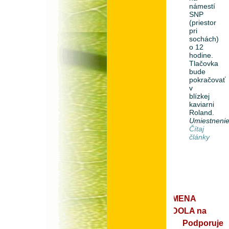
námestí
SNP
(priestor
pri
sochách)
o 12
hodine.
Tlačovka
bude
pokračovať
v
blízkej
kaviarni
Roland.
Umiestneni
Čítaj
články
ZMENA
ZDOLA na
Podporuje