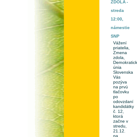
ZDOLA -
streda
12:00,
námestie
SNP
Vážení
priatelia,
Zmena
zdola,
Demokratic
únia
Slovenska
Vás
pozýva
na prvú
tlačovku
po
odovzdaní
kandidátky
č. 12,
ktorá
začne v
stredu,
21.12.
na