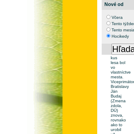
Nedávny
Nové od
rozsiahly
výrub
stoviek
Včera
stromov
Tento týžde
na
bratislavske
Tento mesi
Kolibe
Hocikedy
by sa
nestal,
keby
tento
kus
lesa bol
vo
vlastníctve
mesta.
Viceprimáto
Bratislavy
Ján
Budaj
(Zmena
zdola,
DÚ)
znova,
rovnako
ako to
urobil