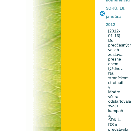
SDKÚ. 16.
januára
2012
[2012-
01-16]
Do
predčasnýc
volieb
zostáva
presne
osem
týždňov.
Na
straníckom
stretnutí
v
Modre
včera
odštartoval
svoju
kampaň
aj
SDKÚ-
DS a
predstavila