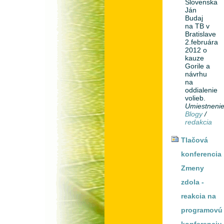
Slovenska
Ján
Budaj
na TB v
Bratislave
2.februára
2012 o
kauze
Gorile a
návrhu
na
oddialenie
volieb.
Umiestneni
Blogy
/
redakcia
Tlačová
konferencia
Zmeny
zdola -
reakcia na
programovú
konferenciu