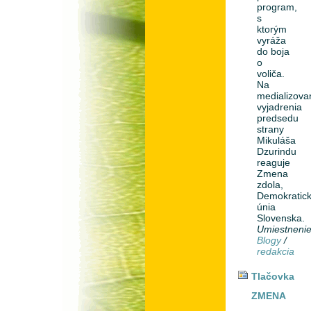
program,
s
ktorým
vyráža
do boja
o
voliča.
Na
medializova
vyjadrenia
predsedu
strany
Mikuláša
Dzurindu
reaguje
Zmena
zdola,
Demokratic
únia
Slovenska.
Umiestneni
Blogy
/
redakcia
Tlačovka
ZMENA