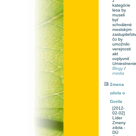
z
kategórie
lesa by
museli
byť
schválené
mestským
zastupiteľst
čo by
umožnilo
verejnosti
akt
ovplyvniť.
Umiestneni
Blogy
/
media
Zmena
zdola o
Gorile
[2012-
02-02]
Líder
Zmeny
zdola -
DÚ