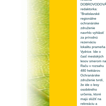
DOBROVODOVÁ
redaktorka:
"Bratislavské
regionálne
ochranárske
združenie
navrhlo vyhlásiť
za prírodnú
rezerváciu
lokalitu prameňa
Vydrice. Ide o
časť mestských
lesov smerom n
Raču v rozsahu
480 hektárov.
Ochranárske
združenie tvrdí,
že ide o lesy
osobitného
určenia, ktoré
majú slúžiť na
rekreáciu a