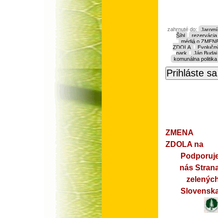
zahrnuté do:
Jaromí
Šíbl
rezervácia
médiá o ZMEN
ZDOLA
Evolučn
park
Ján Budaj
komunálna politika
ZMENA
ZDOLA na
Podporuj
nás Stran
zelenýc
Slovensk