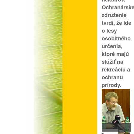
Ochranársk
združenie
tvrdí, že ide
o lesy
osobitného
určenia,
ktoré majú
slúžiť na
rekreáciu a
ochranu
prírody.
Jaromír Šíbl