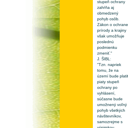
stupeň ochrany
zahŕňa aj
obmedzený
pohyb osôb.
Zákon o ochrane
prírody a krajiny
však umožňuje
poslednú
podmienku
zmeniť."
J. ŠIBL:
"Tzn. napriek
tomu, že na
území bude plati
piaty stupeň
ochrany po
vyhlásení,
súčasne bude
umožnený voľný
pohyb všetkých
návštevníkov,
samozrejme s
výnimkou