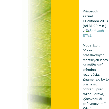
Príspevok
zaznel
11.októbra 2013
(od 31:20 min.)
v
Správach
STV1.
Moderátor:
"Z časti
bratislavských
mestských lesov
sa môže stať
prírodná
rezervácia.
Znamenalo by to
prísnejšiu
ochranu pred
ťažbou dreva,
výstavbou či
poľovníctvom."
Kristína