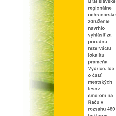
Bratislavské
regionálne
ochranárske
združenie
navrhlo
vyhlásiť za
prírodnú
rezerváciu
lokalitu
prameňa
Vydrice. Ide
o časť
mestských
lesov
smerom na
Raču v
rozsahu 480
hektárov.