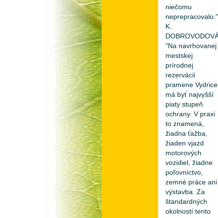
niečomu
neprepracovalo."
K.
DOBROVODOVÁ
"Na navrhovanej
mestskej
prírodnej
rezervácii
pramene Vydrice
má byť najvyšší
piaty stupeň
ochrany. V praxi
to znamená,
žiadna ťažba,
žiaden vjazd
motorových
vozidiel, žiadne
poľovníctvo,
zemné práce ani
výstavba. Za
štandardných
okolností tento