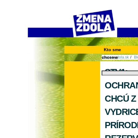
Kto sme
Prihlásiť sa
chceme
zmena-zdola.sk
/
Bl
názor
PRÍRODNÚ REZERV
STV1:
Hľadať
Rozšírené
OCHRA
vyhľadávanie...
CHCÚ Z
VYDRIC
PRÍROD