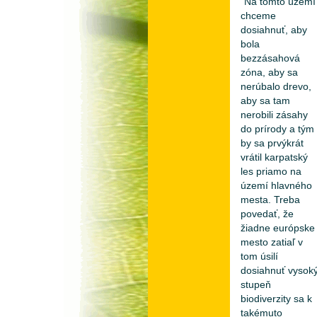
"Na tomto území
chceme
dosiahnuť, aby
bola
bezzásahová
zóna, aby sa
nerúbalo drevo,
aby sa tam
nerobili zásahy
do prírody a tým
by sa prvýkrát
vrátil karpatský
les priamo na
území hlavného
mesta. Treba
povedať, že
žiadne európske
mesto zatiaľ v
tom úsilí
dosiahnuť vysok
stupeň
biodiverzity sa k
takémuto