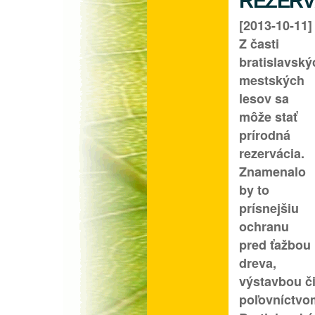
REZERV
[2013-10-11]
Z časti
bratislavský
mestských
lesov sa
môže stať
prírodná
rezervácia.
Znamenalo
by to
prísnejšiu
ochranu
pred ťažbou
dreva,
výstavbou č
poľovníctvo