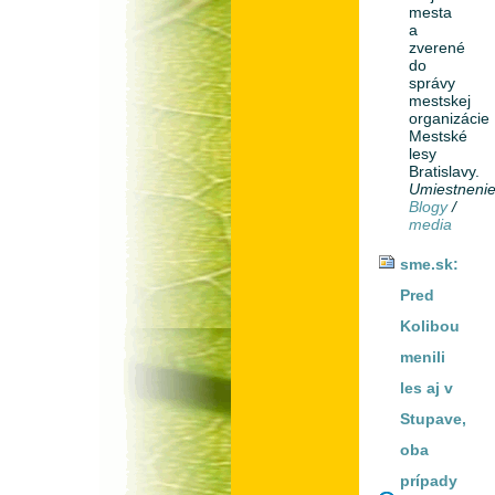
mesta
a
zverené
do
správy
mestskej
organizácie
Mestské
lesy
Bratislavy.
Umiestneni
Blogy
/
media
sme.sk:
Pred
Kolibou
menili
les aj v
Stupave,
oba
prípady