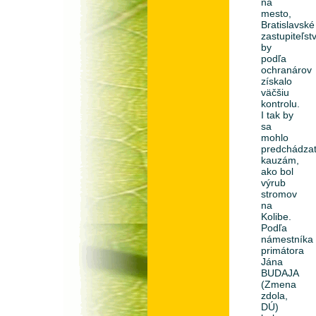
na
mesto,
Bratislavské
zastupiteľst
by
podľa
ochranárov
získalo
väčšiu
kontrolu.
I tak by
sa
mohlo
predchádza
kauzám,
ako bol
výrub
stromov
na
Kolibe.
Podľa
námestníka
primátora
Jána
BUDAJA
(Zmena
zdola,
DÚ)