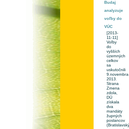
Budaj
analyzuje
voľby do
VÚC
[2013-
11-11]
Voľby
do
vyšších
územných
celkov
sa
uskutočnili
9.novembra
2013.
Strana
Zmena
zdola,
DÚ
získala
dva
mandáty
župných
poslancov
(Bratislavsk