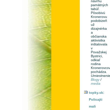
návrhu
pamätných
tabúľ.
Pôsobivú
Kronerovu
podobizeň
už
dizajnérka
a
občianska
aktivistka
inštalovala
v
Považskej
Bystrici,
odkiaľ
rodina
Kronerovco
pochádza.
Umiestneni
Blogy
/
media
topky.sk:
Policajti
mali