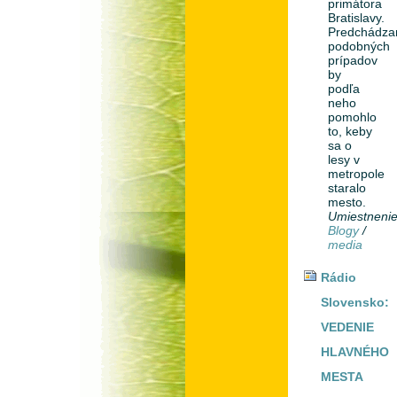
primátora
Bratislavy.
Predchádza
podobných
prípadov
by
podľa
neho
pomohlo
to, keby
sa o
lesy v
metropole
staralo
mesto.
Umiestneni
Blogy
/
media
Rádio
Slovensko:
VEDENIE
HLAVNÉHO
MESTA