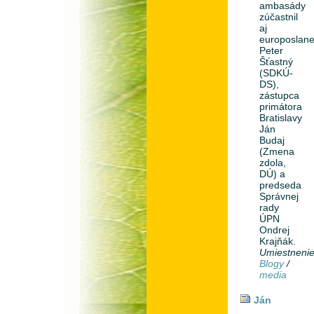
ambasády
zúčastnil
aj
europoslan
Peter
Šťastný
(SDKÚ-
DS),
zástupca
primátora
Bratislavy
Ján
Budaj
(Zmena
zdola,
DÚ) a
predseda
Správnej
rady
ÚPN
Ondrej
Krajňák.
Umiestneni
Blogy
/
media
Ján