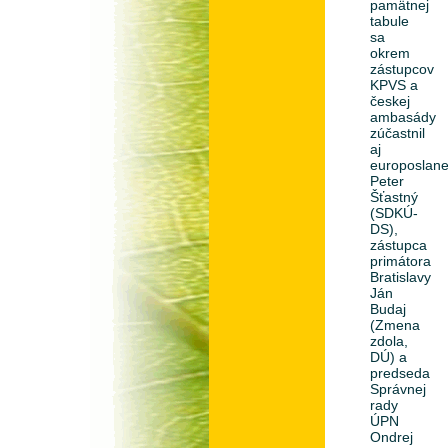
pamätnej
tabule
sa
okrem
zástupcov
KPVS a
českej
ambasády
zúčastnil
aj
europoslan
Peter
Šťastný
(SDKÚ-
DS),
zástupca
primátora
Bratislavy
Ján
Budaj
(Zmena
zdola,
DÚ) a
predseda
Správnej
rady
ÚPN
Ondrej