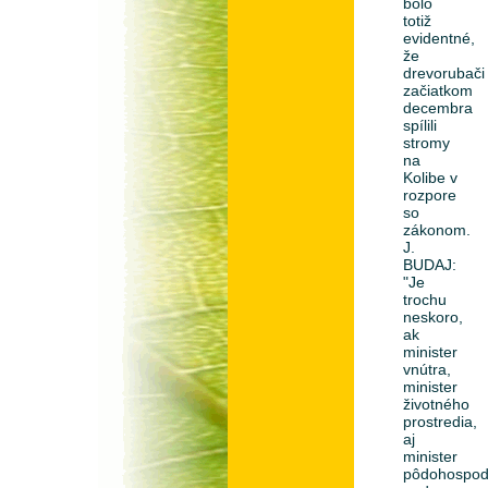
bolo
totiž
evidentné,
že
drevorubači
začiatkom
decembra
spílili
stromy
na
Kolibe v
rozpore
so
zákonom.
J.
BUDAJ:
"Je
trochu
neskoro,
ak
minister
vnútra,
minister
životného
prostredia,
aj
minister
pôdohospod