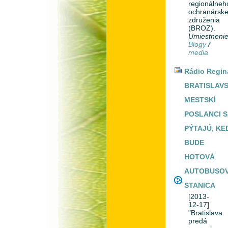
regionálneh
ochranársk
združenia
(BROZ).
Umiestneni
Blogy
/
media
Rádio Regin
BRATISLAVS
MESTSKÍ
POSLANCI S
PÝTAJÚ, KE
BUDE
HOTOVÁ
AUTOBUSO
STANICA
[2013-
12-17]
"Bratislava
predá