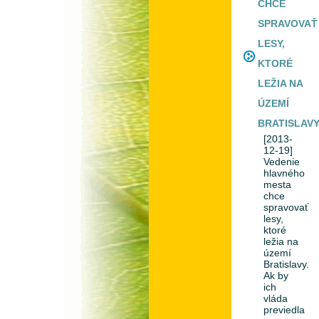
CHCE
SPRAVOVAŤ
LESY,
KTORÉ
LEŽIA NA
ÚZEMÍ
BRATISLAV
[2013-
12-19]
Vedenie
hlavného
mesta
chce
spravovať
lesy,
ktoré
ležia na
území
Bratislavy.
Ak by
ich
vláda
previedla