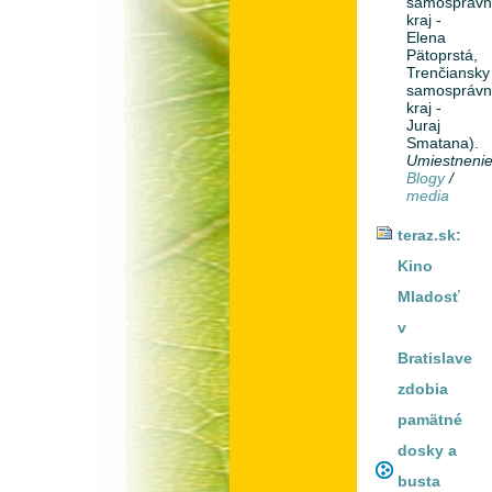
samosprávn
kraj -
Elena
Pätoprstá,
Trenčiansky
samosprávn
kraj -
Juraj
Smatana).
Umiestneni
Blogy
/
media
teraz.sk:
Kino
Mladosť
v
Bratislave
zdobia
pamätné
dosky a
busta