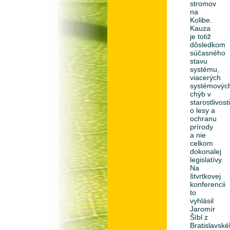
stromov
na
Kolibe.
Kauza
je totiž
dôsledkom
súčasného
stavu
systému,
viacerých
systémovýc
chýb v
starostlivost
o lesy a
ochranu
prírody
a nie
celkom
dokonalej
legislatívy.
Na
štvrtkovej
konferencii
to
vyhlásil
Jaromír
Šíbl z
Bratislavsk