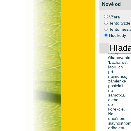
preklínal
Nové od
komunistov
[2013-
Včera
10-25]
Tento týžde
Väzni
Tento mesi
podľa
neho
Hocikedy
vtedy
trpeli
hladom,
ale aj
šikanovaní
'bacharov',
ktorí ich
pri
najmenšej
zámienke
posielali
na
samotku,
alebo
do
korekcie.
Na
dnešnom
slávnostno
odhalení