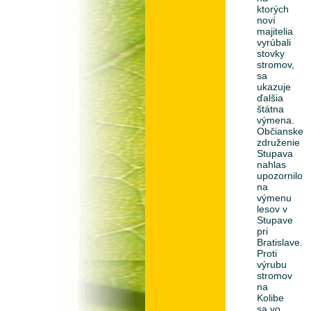
ktorých
noví
majitelia
vyrúbali
stovky
stromov,
sa
ukazuje
ďalšia
štátna
výmena.
Občianske
združenie
Stupava
nahlas
upozornilo
na
výmenu
lesov v
Stupave
pri
Bratislave.
Proti
výrubu
stromov
na
Kolibe
sa vo