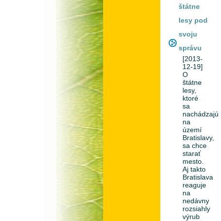
štátne
lesy pod
svoju
správu
[2013-
12-19]
O
štátne
lesy,
ktoré
sa
nachádzajú
na
území
Bratislavy,
sa chce
starať
mesto.
Aj takto
Bratislava
reaguje
na
nedávny
rozsiahly
výrub