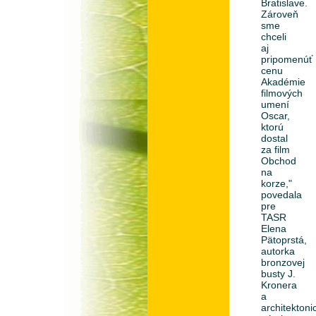
Bratislave.
Zároveň
sme
chceli
aj
pripomenúť
cenu
Akadémie
filmových
umení
Oscar,
ktorú
dostal
za film
Obchod
na
korze,"
povedala
pre
TASR
Elena
Pätoprstá,
autorka
bronzovej
busty J.
Kronera
a
architekton