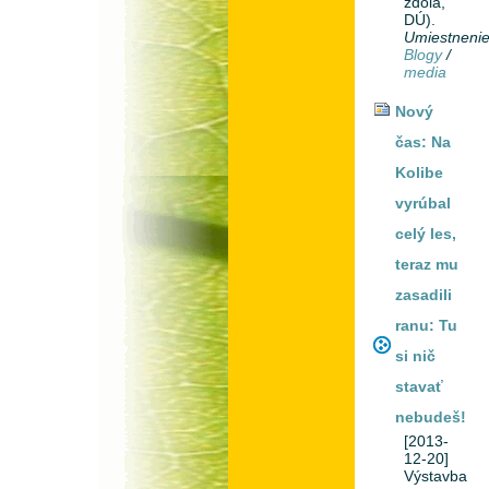
zdola,
DÚ).
Umiestneni
Blogy
/
media
Nový
čas: Na
Kolibe
vyrúbal
celý les,
teraz mu
zasadili
ranu: Tu
si nič
stavať
nebudeš!
[2013-
12-20]
Výstavba