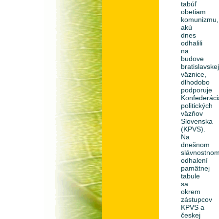
tabúľ
obetiam
komunizmu,
akú
dnes
odhalili
na
budove
bratislavske
väznice,
dlhodobo
podporuje
Konfederáci
politických
väzňov
Slovenska
(KPVS).
Na
dnešnom
slávnostno
odhalení
pamätnej
tabule
sa
okrem
zástupcov
KPVS a
českej