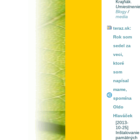
Krajňák.
Umiestneni
Blogy
/
media
teraz.sk:
Rok som
sedel za
veci,
ktoré
som
napísal
mame,
spomína
Oldo
Hlaváček
[2013-
10-25]
Inštalovanie
pamätných