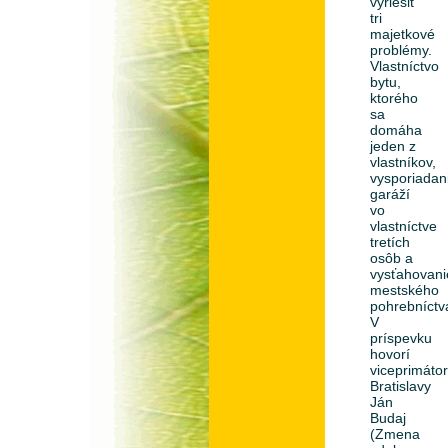
vyriešiť
tri
majetkové
problémy.
Vlastníctvo
bytu,
ktorého
sa
domáha
jeden z
vlastníkov,
vysporiadan
garáží
vo
vlastníctve
tretích
osôb a
vysťahovani
mestského
pohrebníctv
V
príspevku
hovorí
viceprimáto
Bratislavy
Ján
Budaj
(Zmena