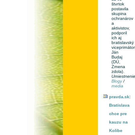
štvrtok
postavila
skupina
ochranárov
a
aktivistov,
podporil
ich aj
bratislavský
viceprimáto
Ján
Budaj
(DÚ,
Zmena
zdola).
Umiestneni
Blogy
/
media
pravda.sk:
Bratislava
chce pre
kauzu na
Kolibe