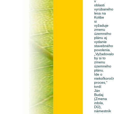
v
oblasti
vyrúbaného
lesa na
Kolibe
si
vyžaduje
zmenu
územného
plánu aj
vydanie
stavebného
povolenia.
„Vyžadovalo
by si to
zmenu
územného
plánu.
Ide o
niekoľkoroč
proces,“
tvrdí
Ján
Budaj
(Zmena
zdola,
DÚ),
námestník