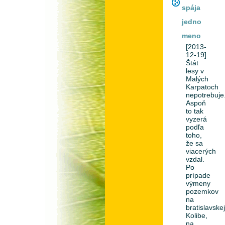
spája
jedno
meno
[2013-
12-19]
Štát
lesy v
Malých
Karpatoch
nepotrebuje
Aspoň
to tak
vyzerá
podľa
toho,
že sa
viacerých
vzdal.
Po
prípade
výmeny
pozemkov
na
bratislavske
Kolibe,
na