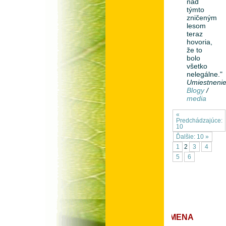
nad
týmto
zničeným
lesom
teraz
hovoria,
že to
bolo
všetko
nelegálne."
Umiestneni
Blogy
/
media
«
Predchádzajúce:
10
Ďalšie: 10 »
1
2
3
4
5
6
ZMENA