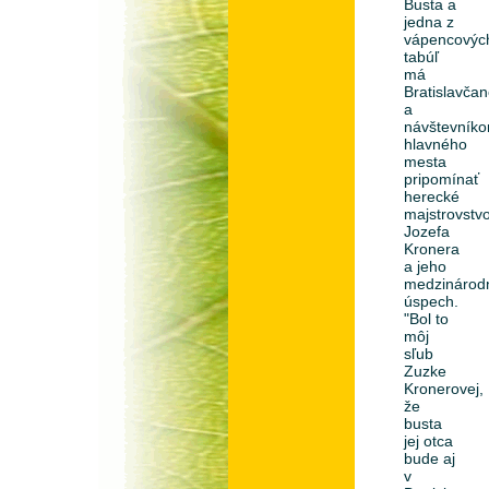
Busta a
jedna z
vápencovýc
tabúľ
má
Bratislavča
a
návštevník
hlavného
mesta
pripomínať
herecké
majstrovstv
Jozefa
Kronera
a jeho
medzinárod
úspech.
"Bol to
môj
sľub
Zuzke
Kronerovej,
že
busta
jej otca
bude aj
v