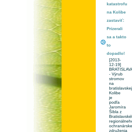
katastrofu
na Kolibe
zastaviť:
Prizerali
sa a takto
to
dopadlo!
[2013-
12-19]
BRATISLAV
- Výrub
stromov
na
bratislavske
Kolibe
je
podľa
Jaromíra
Šíbla z
Bratislavsk
regionálneh
ochranársk
združenia