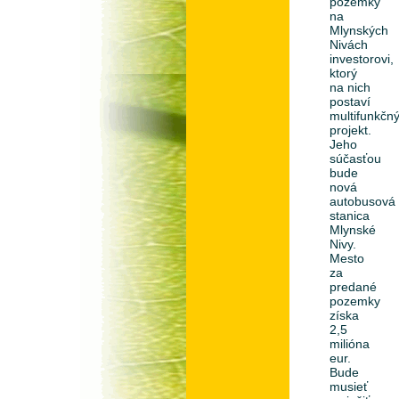
pozemky
na
Mlynských
Nivách
investorovi,
ktorý
na nich
postaví
multifunkčn
projekt.
Jeho
súčasťou
bude
nová
autobusová
stanica
Mlynské
Nivy.
Mesto
za
predané
pozemky
získa
2,5
milióna
eur.
Bude
musieť