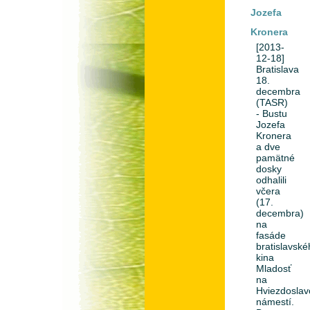
Jozefa
Kronera
[2013-
12-18]
Bratislava
18.
decembra
(TASR)
- Bustu
Jozefa
Kronera
a dve
pamätné
dosky
odhalili
včera
(17.
decembra)
na
fasáde
bratislavsk
kina
Mladosť
na
Hviezdosla
námestí.