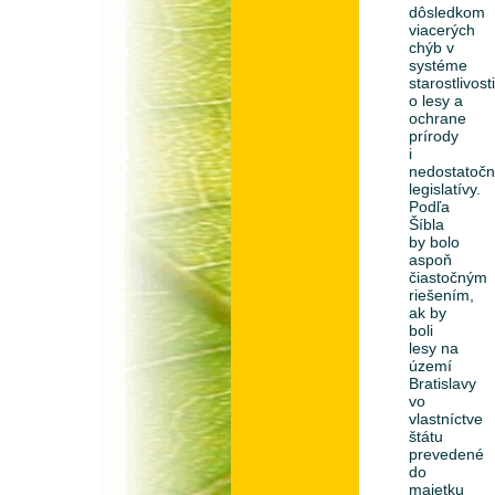
dôsledkom
viacerých
chýb v
systéme
starostlivost
o lesy a
ochrane
prírody
i
nedostatočn
legislatívy.
Podľa
Šíbla
by bolo
aspoň
čiastočným
riešením,
ak by
boli
lesy na
území
Bratislavy
vo
vlastníctve
štátu
prevedené
do
majetku