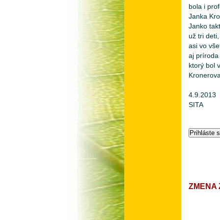
bola i pr
Janka Kro
Janko tak
už tri det
asi vo vš
aj prírod
ktorý bol
Kronerova
4.9.2013
SITA
ZMENA 