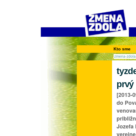
Kto sme
Prihlásiť sa
zmena-zdola
tyzd
prvý
[2013-0
do Pova
venova
pribli
Jozefa
verejne