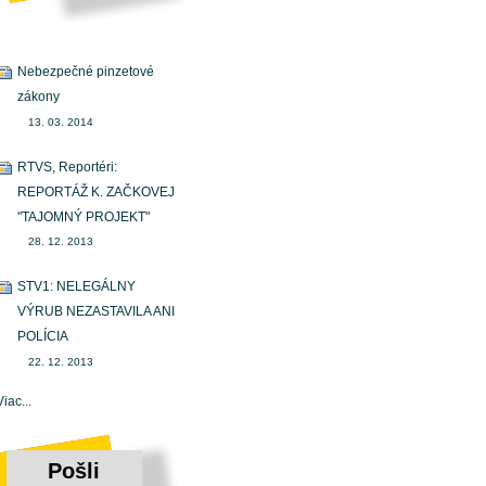
Nebezpečné pinzetové
zákony
13. 03. 2014
RTVS, Reportéri:
REPORTÁŽ K. ZAČKOVEJ
"TAJOMNÝ PROJEKT"
28. 12. 2013
STV1: NELEGÁLNY
VÝRUB NEZASTAVILA ANI
POLÍCIA
22. 12. 2013
Médiá
Viac...
o
ZMENE
ZDOLA
Pošli