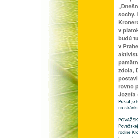
„Dnešné
sochy.
Kronero
v piato
budú tu
v Prahe
aktivis
pamätní
zdola, 
postavi
rovno p
Jozefa 
Pokiaľ je
na strán
POVAŽSKÁ
Považskej
rodine Kr