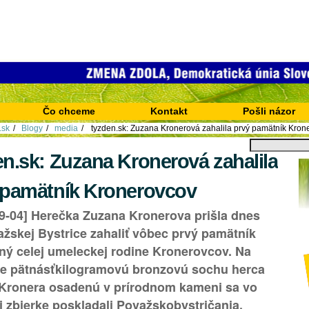
Čo chceme
Kontakt
Pošli názor
.sk
/
Blogy
/
media
/
tyzden.sk: Zuzana Kronerová zahalila prvý pamätník Kron
Hľadať
en.sk: Zuzana Kronerová zahalila
Rozšírené
vyhľadávanie...
 pamätník Kronerovcov
9-04] Herečka Zuzana Kronerova prišla dnes
žskej Bystrice zahaliť vôbec prvý pamätník
ný celej umeleckej rodine Kronerovcov. Na
žne pätnásťkilogramovú bronzovú sochu herca
 Kronera osadenú v prírodnom kameni sa vo
j zbierke poskladali Považskobystričania.