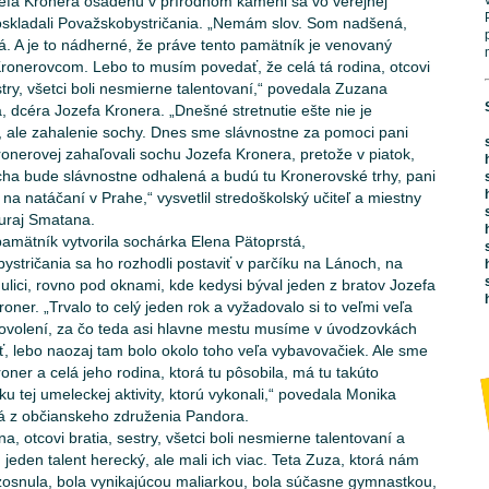
efa Kronera osadenú v prírodnom kameni sa vo verejnej
oskladali Považskobystričania. „Nemám slov. Som nadšená,
á. A je to nádherné, že práve tento pamätník je venovaný
ronerovcom. Lebo to musím povedať, že celá tá rodina, otcovi
stry, všetci boli nesmierne talentovaní,“ povedala Zuzana
, dcéra Jozefa Kronera. „Dnešné stretnutie ešte nie je
, ale zahalenie sochy. Dnes sme slávnostne za pomoci pani
onerovej zahaľovali sochu Jozefa Kronera, pretože v piatok,
cha bude slávnostne odhalená a budú tu Kronerovské trhy, pani
na natáčaní v Prahe,“ vysvetlil stredoškolský učiteľ a miestny
Juraj Smatana.
pamätník vytvorila sochárka Elena Pätoprstá,
ystričania sa ho rozhodli postaviť v parčíku na Lánoch, na
ulici, rovno pod oknami, kde kedysi býval jeden z bratov Jozefa
roner. „Trvalo to celý jeden rok a vyžadovalo si to veľmi veľa
ovolení, za čo teda asi hlavne mestu musíme v úvodzovkách
, lebo naozaj tam bolo okolo toho veľa vybavovačiek. Ale sme
roner a celá jeho rodina, ktorá tu pôsobila, má tu takúto
u tej umeleckej aktivity, ktorú vykonali,“ povedala Monika
 z občianskeho združenia Pandora.
na, otcovi bratia, sestry, všetci boli nesmierne talentovaní a
 jeden talent herecký, ale mali ich viac. Teta Zuza, ktorá nám
osnula, bola vynikajúcou maliarkou, bola súčasne gymnastkou,