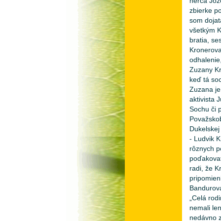
herca Joz
zbierke p
som dojat
všetkým K
bratia, se
Kronerova
odhalenie
Zuzany Kr
keď tá so
Zuzana je 
aktivista 
Sochu či 
Považskob
Dukelskej 
- Ludvik K
rôznych p
poďakovať
radi, že K
pripomienk
Bandurová
„Celá rodi
nemali len
nedávno z