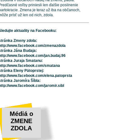
vzbudila v občanoch nádej na zmenu, padla.
Predčasné voľby priniesli len ďalšie posilnenie
partokracie. Zmena je teraz už iba na občanoch,
môže prísť už len od nich, zdola.
Sledujte aktuality na Facebooku:
stránka Zmeny zdola:
http://www.facebook.com/zmenazdola
stránka Jána Budaja:
http://www.facebook.com/jan.budaj.96
stránka Juraja Smatanu:
http://www.facebook.com/smatana
stránka Eleny Pätoprstej:
http://www.facebook.com/elena.patoprsta
stránka Jaromíra Šíbla:
http://www.facebook.com/jaromir.sibl
Médiá o
ZMENE
ZDOLA