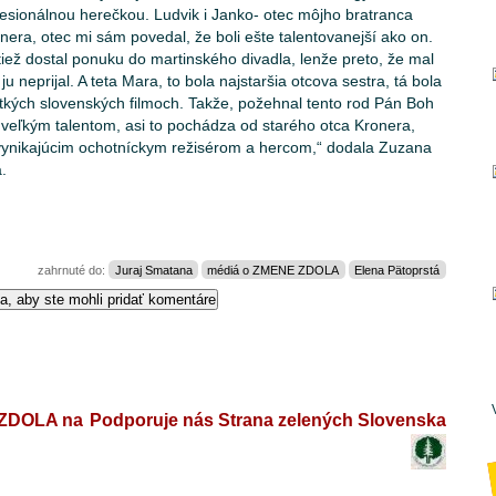
ofesionálnou herečkou. Ludvik i Janko- otec môjho bratranca
nera, otec mi sám povedal, že boli ešte talentovanejší ako on.
tiež dostal ponuku do martinského divadla, lenže preto, že mal
i, ju neprijal. A teta Mara, to bola najstaršia otcova sestra, tá bola
etkých slovenských filmoch. Takže, požehnal tento rod Pán Boh
a veľkým talentom, asi to pochádza od starého otca Kronera,
 vynikajúcim ochotníckym režisérom a hercom,“ dodala Zuzana
.
zahrnuté do:
Juraj Smatana
médiá o ZMENE ZDOLA
Elena Pätoprstá
ZDOLA na
Podporuje nás Strana zelených Slovenska
-