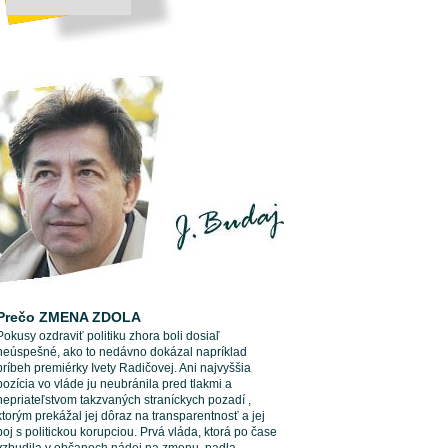
Prečo ZMENA ZDOLA
Pokusy ozdraviť politiku zhora boli dosiaľ
neúspešné, ako to nedávno dokázal napríklad
príbeh premiérky Ivety Radičovej. Ani najvyššia
pozícia vo vláde ju neubránila pred tlakmi a
nepriateľstvom takzvaných straníckych pozadí ,
ktorým prekážal jej dôraz na transparentnosť a jej
boj s politickou korupciou. Prvá vláda, ktorá po čase