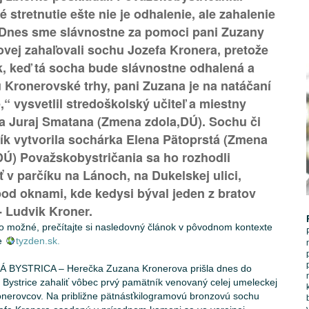
 stretnutie ešte nie je odhalenie, ale zahalenie
 Dnes sme slávnostne za pomoci pani Zuzany
vej zahaľovali sochu Jozefa Kronera, pretože
k, keď tá socha bude slávnostne odhalená a
 Kronerovské trhy, pani Zuzana je na natáčaní
,“ vysvetlil stredoškolský učiteľ a miestny
ta Juraj Smatana (Zmena zdola,DÚ). Sochu či
k vytvorila sochárka Elena Pätoprstá (Zmena
DÚ) Považskobystričania sa ho rozhodli
ť v parčíku na Lánoch, na Dukelskej ulici,
od oknami, kde kedysi býval jeden z bratov
- Ludvik Kroner.
 to možné, prečítajte si nasledovný článok v pôvodnom kontexte
ke
tyzden.sk.
 BYSTRICA – Herečka Zuzana Kronerova prišla dnes do
 Bystrice zahaliť vôbec prvý pamätník venovaný celej umeleckej
onerovcov. Na približne pätnásťkilogramovú bronzovú sochu